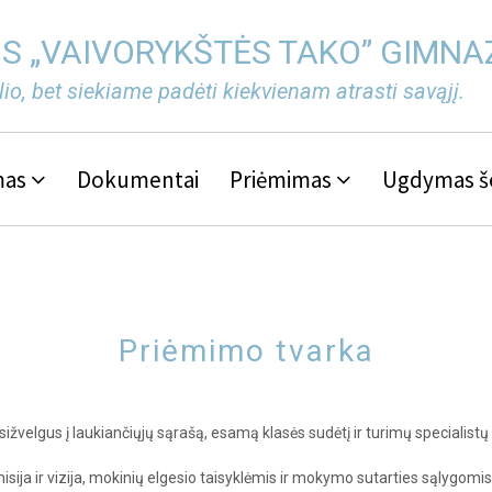
OS „VAIVORYKŠTĖS TAKO” GIMNAZ
o, bet siekiame padėti kiekvienam atrasti savąjį.
mas
Dokumentai
Priėmimas
Ugdymas š
Priėmimo tvarka
žvelgus į laukiančiųjų sąrašą, esamą klasės sudėtį ir turimų specialistų
isija ir vizija, mokinių elgesio taisyklėmis ir mokymo sutarties sąlygomis