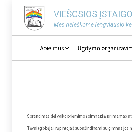
VIEŠOSIOS ĮSTAIG
Mes neieškome lengviausio keli
Apie mus
Ugdymo organizavi
Sprendimas dėl vaiko priėmimo į gimnaziją priimamas atsi
Tėvai (globėjai, rūpintojai) supažindinami su gimnazijos m