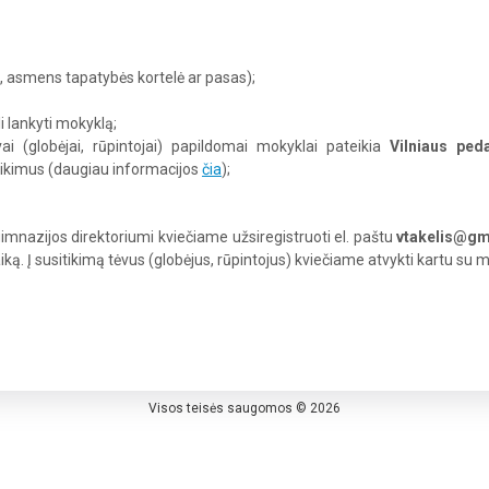
s, asmens tapatybės kortelė ar pasas);
li lankyti mokyklą;
vai (globėjai, rūpintojai) papildomai mokyklai pateikia
Vilniaus
ped
ikimus (daugiau informacijos
čia
);
mnazijos direktoriumi kviečiame užsiregistruoti el. paštu
vtakelis@gm
iką. Į susitikimą tėvus (globėjus, rūpintojus) kviečiame atvykti kartu su m
Visos teisės saugomos © 2026