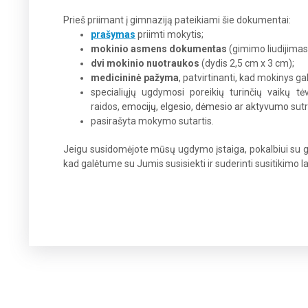
Prieš priimant į gimnaziją pateikiami šie dokumentai:
prašymas
priimti mokytis;
mokinio asmens dokumentas
(gimimo liudijima
dvi
mokinio
nuotraukos
(dydis 2,5 cm x 3 cm);
medicininė pažyma
, patvirtinanti, kad mokinys ga
specialiųjų ugdymosi poreikių turinčių vaikų tė
raidos,
emocijų, elgesio, dėmesio ar aktyvumo
sutr
pasirašyta mokymo sutartis.
Jeigu susidomėjote mūsų ugdymo įstaiga, pokalbiui su gi
kad galėtume su Jumis susisiekti ir suderinti susitikimo la