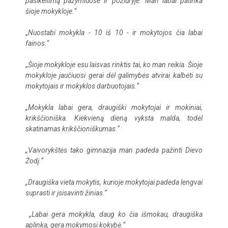
pasikeitimą pažymiuose ir požiūryje. Man labai patinka
šioje mokykloje.
“
„
Nuostabi mokykla - 10 iš 10 - ir mokytojos čia labai
fainos.
“
„
Šioje mokykloje esu laisvas rinktis tai, ko man reikia. Šioje
mokykloje jaučiuosi gerai dėl galimybės atvirai kalbėti su
mokytojais ir mokyklos darbuotojais.“
„Mokykla labai gera, draugiški mokytojai ir mokiniai,
krikščioniška. Kiekvieną dieną vyksta malda, todėl
skatinamas krikščioniškumas.“
„Vaivorykštės tako gimnazija man padeda pažinti Dievo
Žodį.“
„Draugiška vieta mokytis, kurioje mokytojai padeda lengvai
suprasti ir įsisavinti žinias.“
„Labai gera mokykla, daug ko čia išmokau, draugiška
aplinka, gera mokymosi kokybė.“