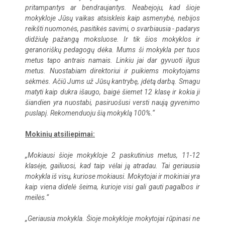
pritampantys ar bendraujantys. Neabejoju, kad šioje
mokykloje Jūsų vaikas atsiskleis kaip asmenybė, nebijos
reikšti nuomonės, pasitikės savimi, o svarbiausia - padarys
didžiulę pažangą moksluose. Ir tik šios mokyklos ir
geranoriškų pedagogų dėka. Mums ši mokykla per tuos
metus tapo antrais namais. Linkiu jai dar gyvuoti ilgus
metus. Nuostabiam direktoriui ir puikiems mokytojams
sėkmės. Ačiū Jums už Jūsų kantrybę, įdėtą darbą. Smagu
matyti kaip dukra išaugo, baigė šiemet 12 klasę ir kokia ji
šiandien yra nuostabi, pasiruošusi versti naują gyvenimo
puslapį. Rekomenduoju šią mokyklą 100%.“
Mokinių atsiliepimai:
„Mokiausi šioje mokykloje 2 paskutinius metus, 11-12
klasėje, gailiuosi, kad taip vėlai ją atradau. Tai geriausia
mokykla iš visų, kuriose mokiausi. Mokytojai ir mokiniai yra
kaip viena didelė šeima, kurioje visi gali gauti pagalbos ir
meilės.“
„Geriausia mokykla. Šioje mokykloje mokytojai rūpinasi ne