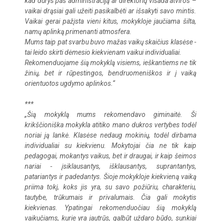
kad durys pas administraciją ar direktorių visada atviros –
vaikai drąsiai gali užeiti pasikalbėti ar išsakyti savo mintis.
Vaikai gerai pažįsta vieni kitus, mokykloje jaučiama šilta,
namų aplinką primenanti atmosfera.
Mums taip pat svarbu buvo mažas vaikų skaičius klasėse -
tai leido skirti dėmesio kiekvienam vaikui individualiai.
Rekomenduojame šią mokyklą visiems, ieškantiems ne tik
žinių, bet ir rūpestingos, bendruomeniškos ir į vaiką
orientuotos ugdymo aplinkos.“
***
„Šią mokyklą mums rekomendavo giminaitė. Ši
krikščioniška mokykla atitiko mano dukros vertybes todėl
noriai ją lankė. Klasėse nedaug mokinių, todėl dirbama
individualiai su kiekvienu. Mokytojai čia ne tik kaip
pedagogai, mokantys vaikus, bet ir draugai, ir kaip šeimos
nariai - įsiklausantys, išklausantys, suprantantys,
patariantys ir padedantys. Šioje mokykloje kiekvieną vaiką
priima tokį, koks jis yra, su savo požiūriu, charakteriu,
tautybe, trūkumais ir privalumais. Čia gali mokytis
kiekvienas. Ypatingai rekomenduočiau šią mokyklą
vaikučiams, kurie yra jautrūs, galbūt uždaro būdo, sunkiai