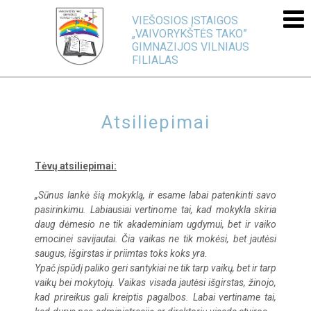
VIEŠOSIOS ĮSTAIGOS
„VAIVORYKŠTĖS TAKO”
GIMNAZIJOS VILNIAUS
FILIALAS
Atsiliepimai
Tėvų atsiliepimai:
„Sūnus lankė šią mokyklą, ir esame labai patenkinti savo
pasirinkimu. Labiausiai vertinome tai, kad mokykla skiria
daug dėmesio ne tik akademiniam ugdymui, bet ir vaiko
emocinei savijautai. Čia vaikas ne tik mokėsi, bet jautėsi
saugus, išgirstas ir priimtas toks koks yra.
Ypač įspūdį paliko geri santykiai ne tik tarp vaikų, bet ir tarp
vaikų bei mokytojų. Vaikas visada jautėsi išgirstas, žinojo,
kad prireikus gali kreiptis pagalbos. Labai vertiname tai,