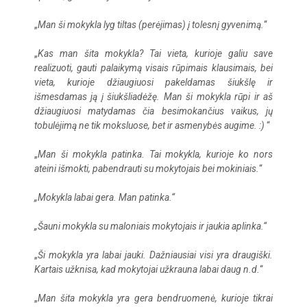
„
Man ši mokykla lyg tiltas (perėjimas) į tolesnį gyvenimą.
“
„
Kas man šita mokykla? Tai vieta, kurioje galiu save
realizuoti, gauti palaikymą visais rūpimais klausimais, bei
vieta, kurioje džiaugiuosi pakeldamas šiukšlę ir
išmesdamas ją į šiukšliadėžę. Man ši mokykla rūpi ir aš
džiaugiuosi matydamas čia besimokančius vaikus, jų
tobulėjimą ne tik moksluose, bet ir asmenybės augime. :)
“
„
Man ši mokykla patinka. Tai mokykla, kurioje ko nors
ateini išmokti, pabendrauti su mokytojais bei mokiniais.
“
„Mokykla labai gera. Man patinka.“
„Šauni mokykla su maloniais mokytojais ir jaukia aplinka.“
„
Ši mokykla yra labai jauki. Dažniausiai visi yra draugiški.
Kartais užknisa, kad mokytojai užkrauna labai daug n.d.
“
„
Man šita mokykla yra gera bendruomenė, kurioje tikrai