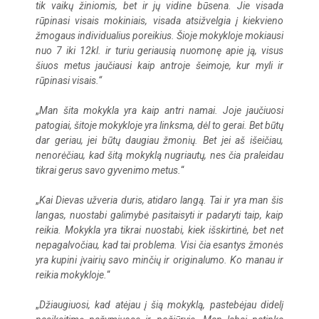
tik vaikų žiniomis, bet ir jų vidine būsena. Jie visada
rūpinasi visais mokiniais, visada atsižvelgia į kiekvieno
žmogaus individualius poreikius. Šioje mokykloje mokiausi
nuo 7 iki 12kl. ir turiu geriausią nuomonę apie ją, visus
šiuos metus jaučiausi kaip antroje šeimoje, kur myli ir
rūpinasi visais.“
„
Man šita mokykla yra kaip antri namai. Joje jaučiuosi
patogiai, šitoje mokykloje yra linksma, dėl to gerai. Bet būtų
dar geriau, jei būtų daugiau žmonių. Bet jei aš išeičiau,
nenorėčiau, kad šitą mokyklą nugriautų, nes čia praleidau
tikrai gerus savo gyvenimo metus.
“
„
Kai Dievas užveria duris, atidaro langą. Tai ir yra man šis
langas, nuostabi galimybė pasitaisyti ir padaryti taip, kaip
reikia. Mokykla yra tikrai nuostabi, kiek išskirtinė, bet net
nepagalvočiau, kad tai problema. Visi čia esantys žmonės
yra kupini įvairių savo minčių ir originalumo. Ko manau ir
reikia mokykloje.
“
„
Džiaugiuosi, kad atėjau į šią mokyklą, pastebėjau didelį