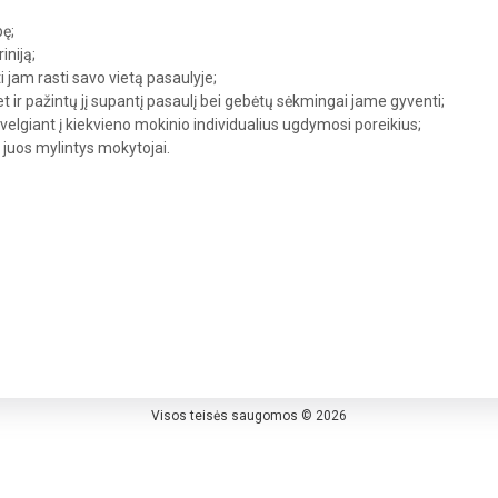
bę;
iniją;
ti jam rasti savo vietą pasaulyje;
et ir pažintų jį supantį pasaulį bei gebėtų sėkmingai jame gyventi;
ižvelgiant į kiekvieno mokinio individualius ugdymosi poreikius;
r juos mylintys mokytojai.
Visos teisės saugomos © 2026