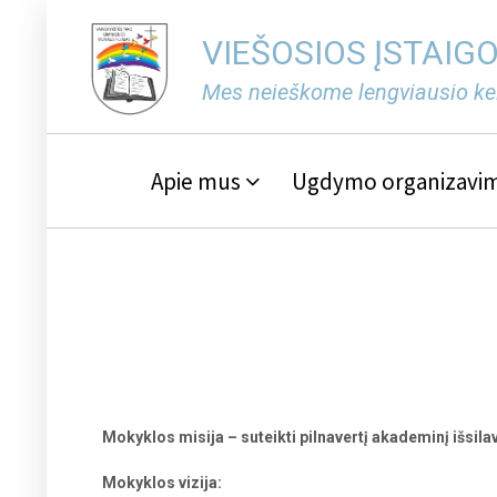
VIEŠOSIOS ĮSTAIG
Mes neieškome lengviausio keli
Apie mus
Ugdymo organizavi
Mokyklos misija – suteikti pilnavertį akademinį išsila
Mokyklos vizija: