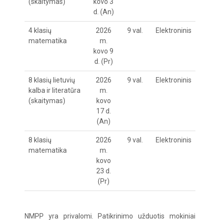
(skaitymas)
kovo 3
d. (An)
4 klasių
2026
9 val.
Elektroninis
matematika
m.
kovo 9
d. (Pr)
8 klasių lietuvių
2026
9 val.
Elektroninis
kalba ir literatūra
m.
(skaitymas)
kovo
17 d.
(An)
8 klasių
2026
9 val.
Elektroninis
matematika
m.
kovo
23 d.
(Pr)
NMPP yra privalomi. Patikrinimo užduotis mokiniai