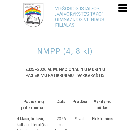
VIEŠOSIOS ĮSTAIGOS
„VAIVORYKŠTĖS TAKO”
GIMNAZIJOS VILNIAUS
FILIALAS
NMPP (4, 8 kl)
2025–2026 M. M. NACIONALINIŲ MOKINIŲ
PASIEKIMŲ PATIKRINIMŲ
TVARKARAŠTIS
Pasiekimų
Data
Pradžia
Vykdymo
patikrinimas
būdas
4 klasių lietuvių
2026
9 val.
Elektroninis
kalba ir literatūra
m.